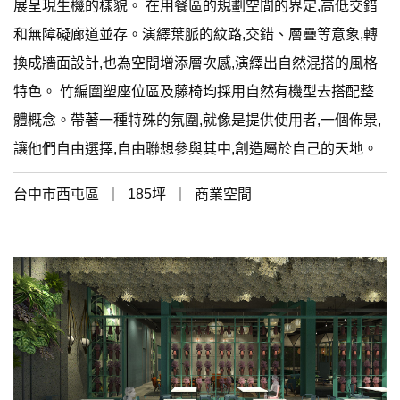
展呈現生機的樣貌。 在用餐區的規劃空間的界定,高低交錯
和無障礙廊道並存。演繹葉脈的紋路,交錯、層疊等意象,轉
換成牆面設計,也為空間增添層次感,演繹出自然混搭的風格
特色。 竹編圍塑座位區及藤椅均採用自然有機型去搭配整
體概念。帶著一種特殊的氛圍,就像是提供使用者,一個佈景,
讓他們自由選擇,自由聯想參與其中,創造屬於自己的天地。
台中市西屯區 ｜ 185坪 ｜ 商業空間