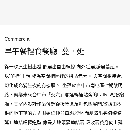
Commercial
早午餐輕食餐廳│蔓．延
從一株原生樹出發,舒展出自由線條,向外延展,擴展蔓延。
以”解構”重現,成為空間構圖裡的拼貼元素。 與空間相接合,
幻化成充滿生機的有機體。 坐落於台中市南屯區七期黎明
路，緊鄰未來台中市「交六」客運轉運站旁的Fatty’s輕食餐
廳，其室內設計作品發想從接待區及麵包區展開,欲藉由樹
根的地下莖的方式開始延伸並串聯,從地面創造出幾何線條
延伸連結吧檯造型,像是大地緊緊連結著,吸收著養分向上延